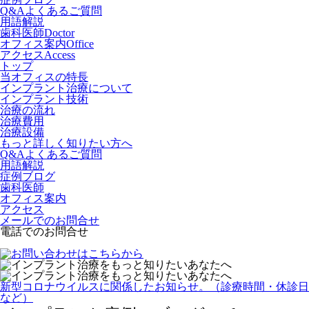
Q&Aよくあるご質問
用語解説
歯科医師
Doctor
オフィス案内
Office
アクセス
Access
トップ
当オフィスの特長
インプラント治療について
インプラント技術
治療の流れ
治療費用
治療設備
もっと詳しく知りたい方へ
Q&Aよくあるご質問
用語解説
症例ブログ
歯科医師
オフィス案内
アクセス
メールでのお問合せ
電話でのお問合せ
新型コロナウイルスに関係したお知らせ。（診療時間・休診日
など）