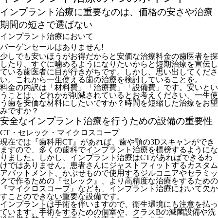
インプラント治療に重要なのは、価格の安さや治療
期間の短さで選ばない
インプラント治療において
バーゲンセールはありません!
少しでも安いほうがお得だからと安価な治療料金の歯医者を探
したり、すぐに噛めるようになりたいからと短期治療を宣伝し
ている歯医者に目が行きがちです。しかし、思い出してくださ
い。これから一生使える歯の治療を検討していることを。
料金の内訳は「材料費」「治療費」「設備費」です。安いとい
うことは、どれかが削減されているとお考えください。一生使
う歯を安価な材料にしたいですか？時間を短縮した治療をお望
みですか？
安全なインプラント治療を行うための設備の重要性
CT・セレック・マイクロスコープ
現在では『歯科用CT』があれば、歯や顎の3Dスキャンができ
ますので、多くの歯科でインプラント治療を標榜するようにな
りました。しかし、インプラント治療はCTがあればできるわ
けではありません。患者さんにジャストフィットするカスタム
アバットメント、かぶせもので使用するジルコニアやセラミッ
クで作るための『セレック』、より高精度な治療をするための
『マイクロスコープ』なども、インプラント治療において欠か
すことのできない重要な設備です。
インプラントは手術を伴いますので、衛生環境にも注意を払っ
ています。手術をするための個室や、クラスBの滅菌設備や洗