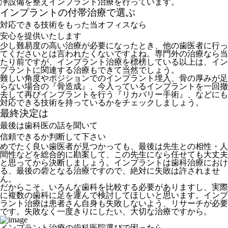
浄設備を整えインプラント治療を行っています。
インプラントの付帯治療で選ぶ
対応できる技術をもった当オフィスなら
安心を提供いたします
少し難易度の高い治療が必要になったとき、他の歯医者に行っ
てくださいとは言われたくないですよね。専門外の治療なら当
たり前ですが、インプラント治療を標榜している以上は、イン
プラントに関連する治療もできて当然でしょう。
難しい角度やポジションでのインプラント埋入、骨の厚みが足
らない場合の『骨造成』、今入っているインプラントを一回撤
去して再びインプラントを行う『リカバリー手術』、などにも
対応できる技術を持っているかをチェックしましょう。
最終決定は
最後は歯科医の話を聞いて
信頼できるか判断して下さい
めでたく良い歯医者が見つかっても、最後は先生との相性・人
間性などを総合的に勘案して、この先生になら任せても大丈夫
と思ってから決断しましょう。インプラントは歯科治療におけ
る、最後の砦となる治療ですので、絶対に失敗は許されませ
ん。
だからこそ、いろんな歯科を比較する必要がありますし、実際
に複数の歯科に足を運んで検討してほしいと思います。インプ
ラント治療は患者さん自身も失敗しないよう、リサーチが必要
です。失敗なく一度きりにしたい、大切な治療ですから。
インプラント治療の歯科医院選びで困ったら