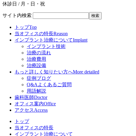
休診日 / 月・日・祝
サイト内検索
トップ
Top
当オフィスの特長
Reason
インプラント治療について
Implant
インプラント技術
治療の流れ
治療費用
治療設備
もっと詳しく知りたい方へ
More detailed
症例ブログ
Q&Aよくあるご質問
用語解説
歯科医師
Doctor
オフィス案内
Office
アクセス
Access
トップ
当オフィスの特長
インプラント治療について