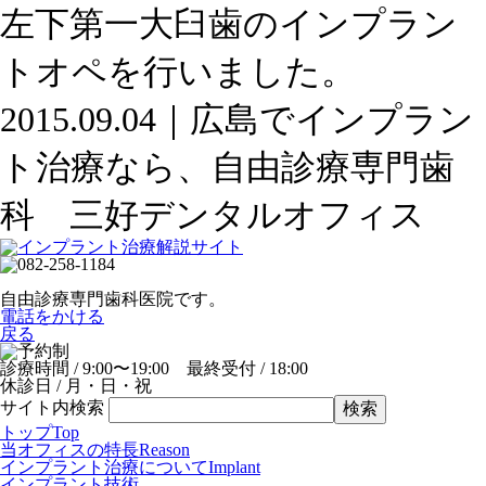
左下第一大臼歯のインプラン
トオペを行いました。
2015.09.04｜広島でインプラン
ト治療なら、自由診療専門歯
科 三好デンタルオフィス
自由診療専門歯科医院です。
電話をかける
戻る
診療時間 / 9:00〜19:00 最終受付 / 18:00
休診日 / 月・日・祝
サイト内検索
トップ
Top
当オフィスの特長
Reason
インプラント治療について
Implant
インプラント技術